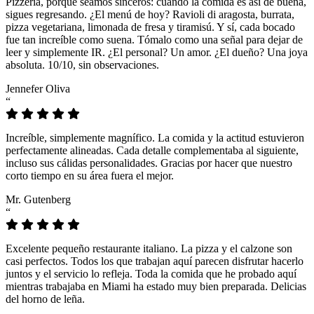
Pizzeria, porque seamos sinceros: cuando la comida es así de buena,
sigues regresando. ¿El menú de hoy? Ravioli di aragosta, burrata,
pizza vegetariana, limonada de fresa y tiramisú. Y sí, cada bocado
fue tan increíble como suena. Tómalo como una señal para dejar de
leer y simplemente IR. ¿El personal? Un amor. ¿El dueño? Una joya
absoluta. 10/10, sin observaciones.
Jennefer Oliva
“
Increíble, simplemente magnífico. La comida y la actitud estuvieron
perfectamente alineadas. Cada detalle complementaba al siguiente,
incluso sus cálidas personalidades. Gracias por hacer que nuestro
corto tiempo en su área fuera el mejor.
Mr. Gutenberg
“
Excelente pequeño restaurante italiano. La pizza y el calzone son
casi perfectos. Todos los que trabajan aquí parecen disfrutar hacerlo
juntos y el servicio lo refleja. Toda la comida que he probado aquí
mientras trabajaba en Miami ha estado muy bien preparada. Delicias
del horno de leña.