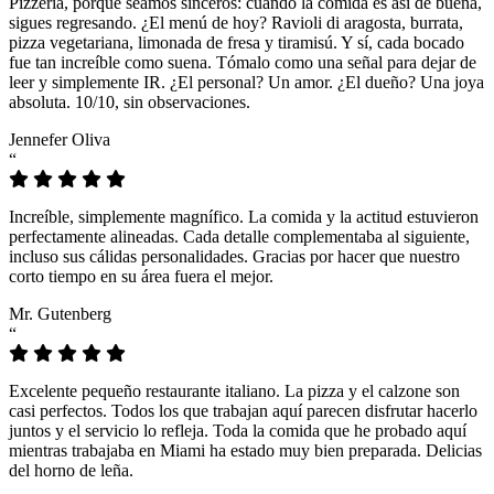
Pizzeria, porque seamos sinceros: cuando la comida es así de buena,
sigues regresando. ¿El menú de hoy? Ravioli di aragosta, burrata,
pizza vegetariana, limonada de fresa y tiramisú. Y sí, cada bocado
fue tan increíble como suena. Tómalo como una señal para dejar de
leer y simplemente IR. ¿El personal? Un amor. ¿El dueño? Una joya
absoluta. 10/10, sin observaciones.
Jennefer Oliva
“
Increíble, simplemente magnífico. La comida y la actitud estuvieron
perfectamente alineadas. Cada detalle complementaba al siguiente,
incluso sus cálidas personalidades. Gracias por hacer que nuestro
corto tiempo en su área fuera el mejor.
Mr. Gutenberg
“
Excelente pequeño restaurante italiano. La pizza y el calzone son
casi perfectos. Todos los que trabajan aquí parecen disfrutar hacerlo
juntos y el servicio lo refleja. Toda la comida que he probado aquí
mientras trabajaba en Miami ha estado muy bien preparada. Delicias
del horno de leña.