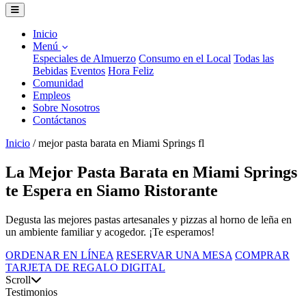
Inicio
Menú
Especiales de Almuerzo
Consumo en el Local
Todas las
Bebidas
Eventos
Hora Feliz
Comunidad
Empleos
Sobre Nosotros
Contáctanos
Inicio
/
mejor pasta barata en Miami Springs fl
La Mejor Pasta Barata en Miami Springs
te Espera en Siamo Ristorante
Degusta las mejores pastas artesanales y pizzas al horno de leña en
un ambiente familiar y acogedor. ¡Te esperamos!
ORDENAR EN LÍNEA
RESERVAR UNA MESA
COMPRAR
TARJETA DE REGALO DIGITAL
Scroll
Testimonios