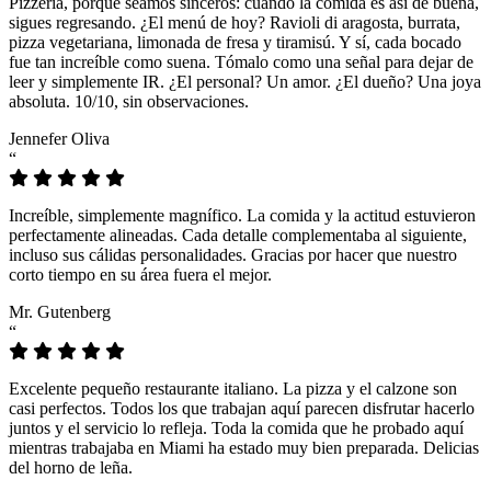
Pizzeria, porque seamos sinceros: cuando la comida es así de buena,
sigues regresando. ¿El menú de hoy? Ravioli di aragosta, burrata,
pizza vegetariana, limonada de fresa y tiramisú. Y sí, cada bocado
fue tan increíble como suena. Tómalo como una señal para dejar de
leer y simplemente IR. ¿El personal? Un amor. ¿El dueño? Una joya
absoluta. 10/10, sin observaciones.
Jennefer Oliva
“
Increíble, simplemente magnífico. La comida y la actitud estuvieron
perfectamente alineadas. Cada detalle complementaba al siguiente,
incluso sus cálidas personalidades. Gracias por hacer que nuestro
corto tiempo en su área fuera el mejor.
Mr. Gutenberg
“
Excelente pequeño restaurante italiano. La pizza y el calzone son
casi perfectos. Todos los que trabajan aquí parecen disfrutar hacerlo
juntos y el servicio lo refleja. Toda la comida que he probado aquí
mientras trabajaba en Miami ha estado muy bien preparada. Delicias
del horno de leña.