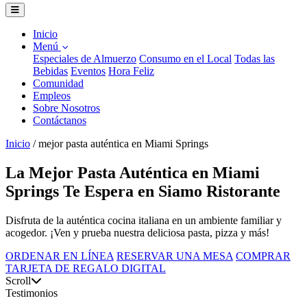
Inicio
Menú
Especiales de Almuerzo
Consumo en el Local
Todas las
Bebidas
Eventos
Hora Feliz
Comunidad
Empleos
Sobre Nosotros
Contáctanos
Inicio
/
mejor pasta auténtica en Miami Springs
La Mejor Pasta Auténtica en Miami
Springs Te Espera en Siamo Ristorante
Disfruta de la auténtica cocina italiana en un ambiente familiar y
acogedor. ¡Ven y prueba nuestra deliciosa pasta, pizza y más!
ORDENAR EN LÍNEA
RESERVAR UNA MESA
COMPRAR
TARJETA DE REGALO DIGITAL
Scroll
Testimonios