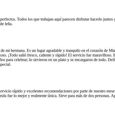
 perfectos. Todos los que trabajan aquí parecen disfrutar hacerlo juntos 
de leña.
 de mi hermana. Es un lugar agradable y tranquilo en el corazón de Mi
so. ¡Todo salió fresco, caliente y rápido! El servicio fue maravilloso. 
años para celebrar; lo sirvieron en un plato y se encargaron de todo. De
pecial.
Servicio rápido y excelentes recomendaciones por parte de nuestro meser
 de trufa fue lo mejor y realmente única. Sirve para más de dos personas.