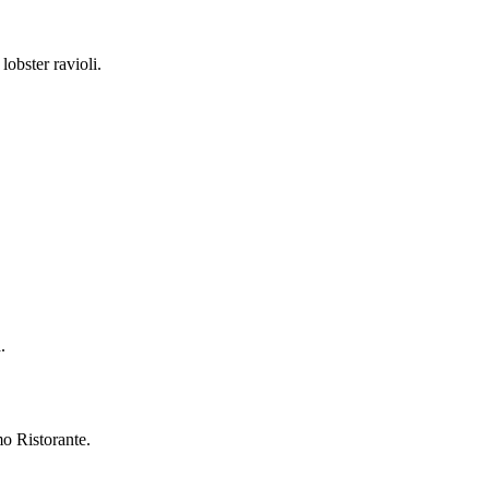
obster ravioli.
.
mo Ristorante.