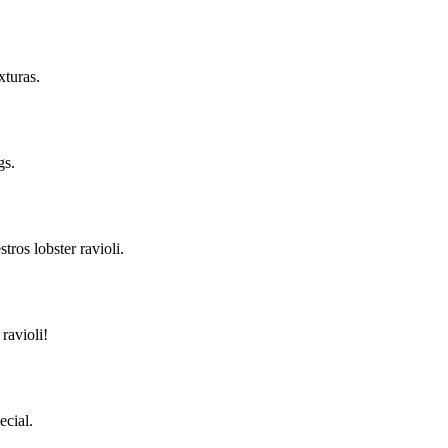
xturas.
gs.
ros lobster ravioli.
ravioli!
ecial.