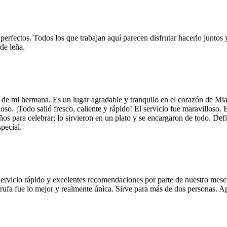
 perfectos. Todos los que trabajan aquí parecen disfrutar hacerlo juntos 
de leña.
 de mi hermana. Es un lugar agradable y tranquilo en el corazón de Mi
so. ¡Todo salió fresco, caliente y rápido! El servicio fue maravilloso. 
años para celebrar; lo sirvieron en un plato y se encargaron de todo. De
pecial.
Servicio rápido y excelentes recomendaciones por parte de nuestro meser
 de trufa fue lo mejor y realmente única. Sirve para más de dos personas.