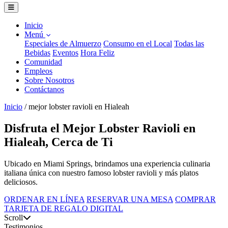
Inicio
Menú
Especiales de Almuerzo
Consumo en el Local
Todas las
Bebidas
Eventos
Hora Feliz
Comunidad
Empleos
Sobre Nosotros
Contáctanos
Inicio
/
mejor lobster ravioli en Hialeah
Disfruta el Mejor Lobster Ravioli en
Hialeah, Cerca de Ti
Ubicado en Miami Springs, brindamos una experiencia culinaria
italiana única con nuestro famoso lobster ravioli y más platos
deliciosos.
ORDENAR EN LÍNEA
RESERVAR UNA MESA
COMPRAR
TARJETA DE REGALO DIGITAL
Scroll
Testimonios