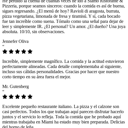
He perdido la cuenta de cuántas veces he ido a Siamo Ristorante &
Pizzeria, porque seamos sinceros: cuando la comida es así de buena,
sigues regresando. ¿El menú de hoy? Ravioli di aragosta, burrata,
pizza vegetariana, limonada de fresa y tiramisú. Y sí, cada bocado
fue tan increíble como suena. Tómalo como una señal para dejar de
leer y simplemente IR. ¿El personal? Un amor. ¿El dueño? Una joya
absoluta. 10/10, sin observaciones.
Jennefer Oliva
“
Increíble, simplemente magnífico. La comida y la actitud estuvieron
perfectamente alineadas. Cada detalle complementaba al siguiente,
incluso sus cálidas personalidades. Gracias por hacer que nuestro
corto tiempo en su área fuera el mejor.
Mr. Gutenberg
“
Excelente pequeño restaurante italiano. La pizza y el calzone son
casi perfectos. Todos los que trabajan aquí parecen disfrutar hacerlo
juntos y el servicio lo refleja. Toda la comida que he probado aquí
mientras trabajaba en Miami ha estado muy bien preparada. Delicias
del horno de leña.