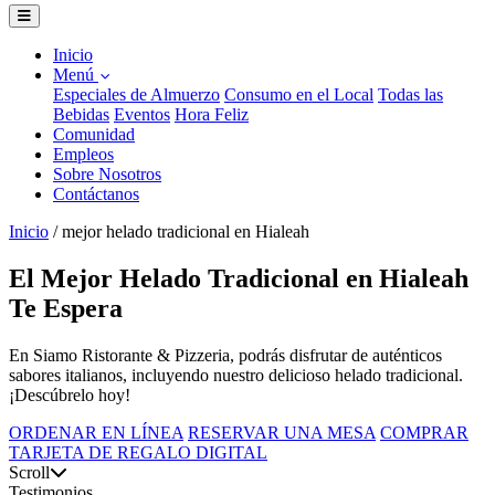
Inicio
Menú
Especiales de Almuerzo
Consumo en el Local
Todas las
Bebidas
Eventos
Hora Feliz
Comunidad
Empleos
Sobre Nosotros
Contáctanos
Inicio
/
mejor helado tradicional en Hialeah
El Mejor Helado Tradicional en Hialeah
Te Espera
En Siamo Ristorante & Pizzeria, podrás disfrutar de auténticos
sabores italianos, incluyendo nuestro delicioso helado tradicional.
¡Descúbrelo hoy!
ORDENAR EN LÍNEA
RESERVAR UNA MESA
COMPRAR
TARJETA DE REGALO DIGITAL
Scroll
Testimonios