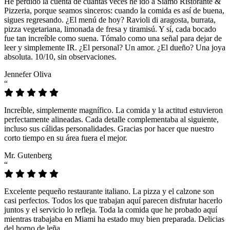
He perdido la cuenta de cuántas veces he ido a Siamo Ristorante &
Pizzeria, porque seamos sinceros: cuando la comida es así de buena,
sigues regresando. ¿El menú de hoy? Ravioli di aragosta, burrata,
pizza vegetariana, limonada de fresa y tiramisú. Y sí, cada bocado
fue tan increíble como suena. Tómalo como una señal para dejar de
leer y simplemente IR. ¿El personal? Un amor. ¿El dueño? Una joya
absoluta. 10/10, sin observaciones.
Jennefer Oliva
“
Increíble, simplemente magnífico. La comida y la actitud estuvieron
perfectamente alineadas. Cada detalle complementaba al siguiente,
incluso sus cálidas personalidades. Gracias por hacer que nuestro
corto tiempo en su área fuera el mejor.
Mr. Gutenberg
“
Excelente pequeño restaurante italiano. La pizza y el calzone son
casi perfectos. Todos los que trabajan aquí parecen disfrutar hacerlo
juntos y el servicio lo refleja. Toda la comida que he probado aquí
mientras trabajaba en Miami ha estado muy bien preparada. Delicias
del horno de leña.