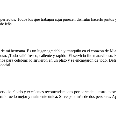
 perfectos. Todos los que trabajan aquí parecen disfrutar hacerlo juntos 
de leña.
 de mi hermana. Es un lugar agradable y tranquilo en el corazón de Mi
so. ¡Todo salió fresco, caliente y rápido! El servicio fue maravilloso. 
años para celebrar; lo sirvieron en un plato y se encargaron de todo. De
pecial.
Servicio rápido y excelentes recomendaciones por parte de nuestro meser
 de trufa fue lo mejor y realmente única. Sirve para más de dos personas.