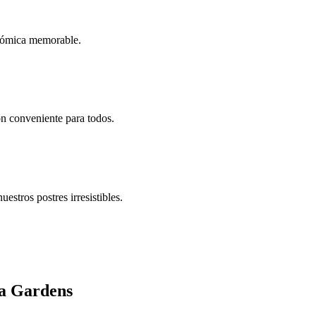
ronómica memorable.
ón conveniente para todos.
estros postres irresistibles.
ia Gardens