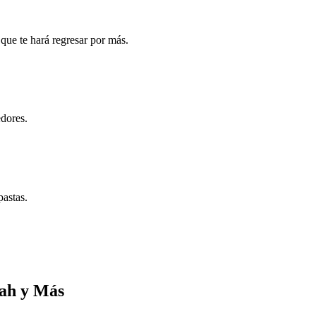
 que te hará regresar por más.
dores.
pastas.
eah y Más