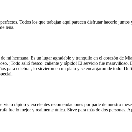
 perfectos. Todos los que trabajan aquí parecen disfrutar hacerlo juntos 
de leña.
 de mi hermana. Es un lugar agradable y tranquilo en el corazón de Mi
so. ¡Todo salió fresco, caliente y rápido! El servicio fue maravilloso. 
años para celebrar; lo sirvieron en un plato y se encargaron de todo. De
pecial.
Servicio rápido y excelentes recomendaciones por parte de nuestro meser
 de trufa fue lo mejor y realmente única. Sirve para más de dos personas.