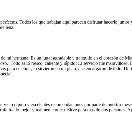
 perfectos. Todos los que trabajan aquí parecen disfrutar hacerlo juntos 
de leña.
 de mi hermana. Es un lugar agradable y tranquilo en el corazón de Mi
so. ¡Todo salió fresco, caliente y rápido! El servicio fue maravilloso. 
años para celebrar; lo sirvieron en un plato y se encargaron de todo. De
pecial.
Servicio rápido y excelentes recomendaciones por parte de nuestro meser
 de trufa fue lo mejor y realmente única. Sirve para más de dos personas.