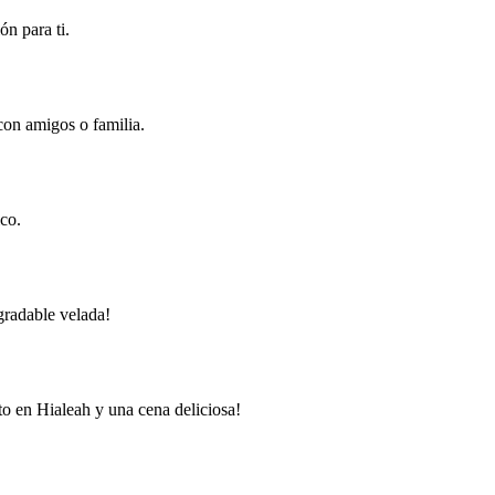
ón para ti.
con amigos o familia.
ico.
gradable velada!
to en Hialeah y una cena deliciosa!