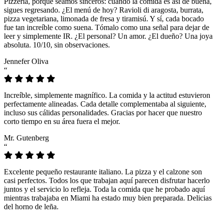
Pizzeria, porque seamos sinceros: cuando la comida es así de buena,
sigues regresando. ¿El menú de hoy? Ravioli di aragosta, burrata,
pizza vegetariana, limonada de fresa y tiramisú. Y sí, cada bocado
fue tan increíble como suena. Tómalo como una señal para dejar de
leer y simplemente IR. ¿El personal? Un amor. ¿El dueño? Una joya
absoluta. 10/10, sin observaciones.
Jennefer Oliva
“
Increíble, simplemente magnífico. La comida y la actitud estuvieron
perfectamente alineadas. Cada detalle complementaba al siguiente,
incluso sus cálidas personalidades. Gracias por hacer que nuestro
corto tiempo en su área fuera el mejor.
Mr. Gutenberg
“
Excelente pequeño restaurante italiano. La pizza y el calzone son
casi perfectos. Todos los que trabajan aquí parecen disfrutar hacerlo
juntos y el servicio lo refleja. Toda la comida que he probado aquí
mientras trabajaba en Miami ha estado muy bien preparada. Delicias
del horno de leña.