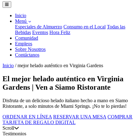
Inicio
Menú
Especiales de Almuerzo
Consumo en el Local
Todas las
Bebidas
Eventos
Hora Feliz
Comunidad
Empleos
Sobre Nosotros
Contáctanos
Inicio
/
mejor helado auténtico en Virginia Gardens
El mejor helado auténtico en Virginia
Gardens | Ven a Siamo Ristorante
Disfruta de un delicioso helado italiano hecho a mano en Siamo
Ristorante, a solo minutos de Miami Springs. ¡No te lo pierdas!
ORDENAR EN LÍNEA
RESERVAR UNA MESA
COMPRAR
TARJETA DE REGALO DIGITAL
Scroll
Testimonios