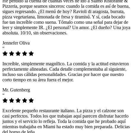
He perdido la cuenta de cuántas veces he ido a Siamo Ristorante &
Pizzeria, porque seamos sinceros: cuando la comida es así de buena,
sigues regresando. ¿El menú de hoy? Ravioli di aragosta, burrata,
pizza vegetariana, limonada de fresa y tiramisú. Y sí, cada bocado
fue tan increíble como suena. Tómalo como una señal para dejar de
leer y simplemente IR. ¿El personal? Un amor. ¿El dueño? Una joya
absoluta. 10/10, sin observaciones.
Jennefer Oliva
“
Increíble, simplemente magnífico. La comida y la actitud estuvieron
perfectamente alineadas. Cada detalle complementaba al siguiente,
incluso sus cálidas personalidades. Gracias por hacer que nuestro
corto tiempo en su área fuera el mejor.
Mr. Gutenberg
“
Excelente pequeño restaurante italiano. La pizza y el calzone son
casi perfectos. Todos los que trabajan aquí parecen disfrutar hacerlo
juntos y el servicio lo refleja. Toda la comida que he probado aquí
mientras trabajaba en Miami ha estado muy bien preparada. Delicias
del horno de leña.