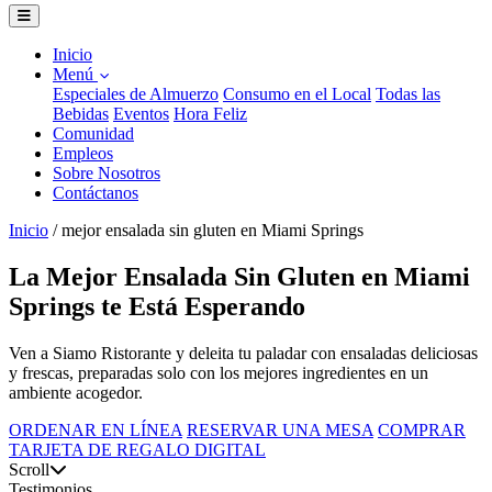
Inicio
Menú
Especiales de Almuerzo
Consumo en el Local
Todas las
Bebidas
Eventos
Hora Feliz
Comunidad
Empleos
Sobre Nosotros
Contáctanos
Inicio
/
mejor ensalada sin gluten en Miami Springs
La Mejor Ensalada Sin Gluten en Miami
Springs te Está Esperando
Ven a Siamo Ristorante y deleita tu paladar con ensaladas deliciosas
y frescas, preparadas solo con los mejores ingredientes en un
ambiente acogedor.
ORDENAR EN LÍNEA
RESERVAR UNA MESA
COMPRAR
TARJETA DE REGALO DIGITAL
Scroll
Testimonios