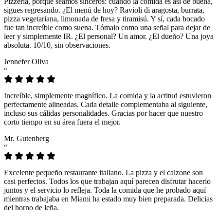
Pizzeria, porque seamos sinceros: cuando la comida es así de buena,
sigues regresando. ¿El menú de hoy? Ravioli di aragosta, burrata,
pizza vegetariana, limonada de fresa y tiramisú. Y sí, cada bocado
fue tan increíble como suena. Tómalo como una señal para dejar de
leer y simplemente IR. ¿El personal? Un amor. ¿El dueño? Una joya
absoluta. 10/10, sin observaciones.
Jennefer Oliva
“
Increíble, simplemente magnífico. La comida y la actitud estuvieron
perfectamente alineadas. Cada detalle complementaba al siguiente,
incluso sus cálidas personalidades. Gracias por hacer que nuestro
corto tiempo en su área fuera el mejor.
Mr. Gutenberg
“
Excelente pequeño restaurante italiano. La pizza y el calzone son
casi perfectos. Todos los que trabajan aquí parecen disfrutar hacerlo
juntos y el servicio lo refleja. Toda la comida que he probado aquí
mientras trabajaba en Miami ha estado muy bien preparada. Delicias
del horno de leña.