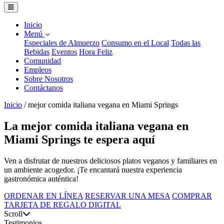
Inicio
Menú
Especiales de Almuerzo
Consumo en el Local
Todas las
Bebidas
Eventos
Hora Feliz
Comunidad
Empleos
Sobre Nosotros
Contáctanos
Inicio
/
mejor comida italiana vegana en Miami Springs
La mejor comida italiana vegana en
Miami Springs te espera aquí
Ven a disfrutar de nuestros deliciosos platos veganos y familiares en
un ambiente acogedor. ¡Te encantará nuestra experiencia
gastronómica auténtica!
ORDENAR EN LÍNEA
RESERVAR UNA MESA
COMPRAR
TARJETA DE REGALO DIGITAL
Scroll
Testimonios