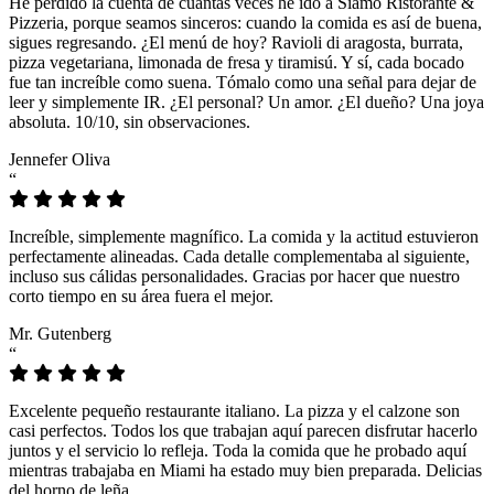
He perdido la cuenta de cuántas veces he ido a Siamo Ristorante &
Pizzeria, porque seamos sinceros: cuando la comida es así de buena,
sigues regresando. ¿El menú de hoy? Ravioli di aragosta, burrata,
pizza vegetariana, limonada de fresa y tiramisú. Y sí, cada bocado
fue tan increíble como suena. Tómalo como una señal para dejar de
leer y simplemente IR. ¿El personal? Un amor. ¿El dueño? Una joya
absoluta. 10/10, sin observaciones.
Jennefer Oliva
“
Increíble, simplemente magnífico. La comida y la actitud estuvieron
perfectamente alineadas. Cada detalle complementaba al siguiente,
incluso sus cálidas personalidades. Gracias por hacer que nuestro
corto tiempo en su área fuera el mejor.
Mr. Gutenberg
“
Excelente pequeño restaurante italiano. La pizza y el calzone son
casi perfectos. Todos los que trabajan aquí parecen disfrutar hacerlo
juntos y el servicio lo refleja. Toda la comida que he probado aquí
mientras trabajaba en Miami ha estado muy bien preparada. Delicias
del horno de leña.