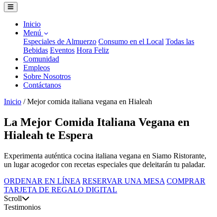
Inicio
Menú
Especiales de Almuerzo
Consumo en el Local
Todas las
Bebidas
Eventos
Hora Feliz
Comunidad
Empleos
Sobre Nosotros
Contáctanos
Inicio
/
Mejor comida italiana vegana en Hialeah
La Mejor Comida Italiana Vegana en
Hialeah te Espera
Experimenta auténtica cocina italiana vegana en Siamo Ristorante,
un lugar acogedor con recetas especiales que deleitarán tu paladar.
ORDENAR EN LÍNEA
RESERVAR UNA MESA
COMPRAR
TARJETA DE REGALO DIGITAL
Scroll
Testimonios