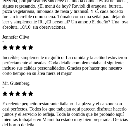
Pizzeria, porque seamos sinceros: cuando la comida es así de buena,
sigues regresando. ¿El menú de hoy? Ravioli di aragosta, burrata,
pizza vegetariana, limonada de fresa y tiramisú. Y sí, cada bocado
fue tan increíble como suena. Tómalo como una señal para dejar de
leer y simplemente IR. ¿El personal? Un amor. ¿El dueño? Una joya
absoluta. 10/10, sin observaciones.
Jennefer Oliva
“
Increíble, simplemente magnífico. La comida y la actitud estuvieron
perfectamente alineadas. Cada detalle complementaba al siguiente,
incluso sus cálidas personalidades. Gracias por hacer que nuestro
corto tiempo en su área fuera el mejor.
Mr. Gutenberg
“
Excelente pequeño restaurante italiano. La pizza y el calzone son
casi perfectos. Todos los que trabajan aquí parecen disfrutar hacerlo
juntos y el servicio lo refleja. Toda la comida que he probado aquí
mientras trabajaba en Miami ha estado muy bien preparada. Delicias
del horno de leña.