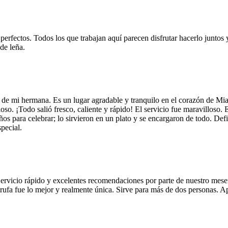
 perfectos. Todos los que trabajan aquí parecen disfrutar hacerlo juntos 
de leña.
 de mi hermana. Es un lugar agradable y tranquilo en el corazón de Mi
so. ¡Todo salió fresco, caliente y rápido! El servicio fue maravilloso. 
años para celebrar; lo sirvieron en un plato y se encargaron de todo. De
pecial.
Servicio rápido y excelentes recomendaciones por parte de nuestro meser
 de trufa fue lo mejor y realmente única. Sirve para más de dos personas.