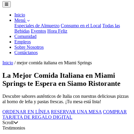
Inicio
Menú
Especiales de Almuerzo
Consumo en el Local
Todas las
Bebidas
Eventos
Hora Feliz
Comunidad
Empleos
Sobre Nosotros
Contáctanos
Inicio
/
mejor comida italiana en Miami Springs
La Mejor Comida Italiana en Miami
Springs te Espera en Siamo Ristorante
Descubre sabores auténticos de Italia con nuestras deliciosas pizzas
al horno de leña y pastas frescas. ¡Tu mesa está lista!
ORDENAR EN LÍNEA
RESERVAR UNA MESA
COMPRAR
TARJETA DE REGALO DIGITAL
Scroll
Testimonios