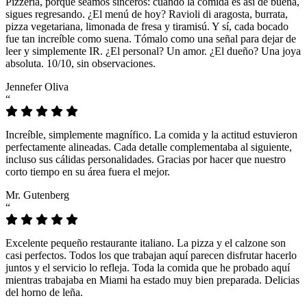
Pizzeria, porque seamos sinceros: cuando la comida es así de buena,
sigues regresando. ¿El menú de hoy? Ravioli di aragosta, burrata,
pizza vegetariana, limonada de fresa y tiramisú. Y sí, cada bocado
fue tan increíble como suena. Tómalo como una señal para dejar de
leer y simplemente IR. ¿El personal? Un amor. ¿El dueño? Una joya
absoluta. 10/10, sin observaciones.
Jennefer Oliva
“
Increíble, simplemente magnífico. La comida y la actitud estuvieron
perfectamente alineadas. Cada detalle complementaba al siguiente,
incluso sus cálidas personalidades. Gracias por hacer que nuestro
corto tiempo en su área fuera el mejor.
Mr. Gutenberg
“
Excelente pequeño restaurante italiano. La pizza y el calzone son
casi perfectos. Todos los que trabajan aquí parecen disfrutar hacerlo
juntos y el servicio lo refleja. Toda la comida que he probado aquí
mientras trabajaba en Miami ha estado muy bien preparada. Delicias
del horno de leña.