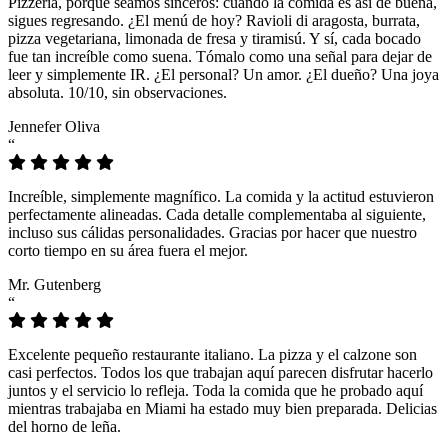
Pizzeria, porque seamos sinceros: cuando la comida es así de buena,
sigues regresando. ¿El menú de hoy? Ravioli di aragosta, burrata,
pizza vegetariana, limonada de fresa y tiramisú. Y sí, cada bocado
fue tan increíble como suena. Tómalo como una señal para dejar de
leer y simplemente IR. ¿El personal? Un amor. ¿El dueño? Una joya
absoluta. 10/10, sin observaciones.
Jennefer Oliva
“
Increíble, simplemente magnífico. La comida y la actitud estuvieron
perfectamente alineadas. Cada detalle complementaba al siguiente,
incluso sus cálidas personalidades. Gracias por hacer que nuestro
corto tiempo en su área fuera el mejor.
Mr. Gutenberg
“
Excelente pequeño restaurante italiano. La pizza y el calzone son
casi perfectos. Todos los que trabajan aquí parecen disfrutar hacerlo
juntos y el servicio lo refleja. Toda la comida que he probado aquí
mientras trabajaba en Miami ha estado muy bien preparada. Delicias
del horno de leña.