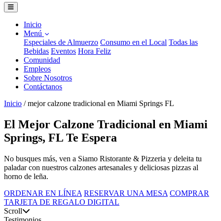
Inicio
Menú
Especiales de Almuerzo
Consumo en el Local
Todas las
Bebidas
Eventos
Hora Feliz
Comunidad
Empleos
Sobre Nosotros
Contáctanos
Inicio
/
mejor calzone tradicional en Miami Springs FL
El Mejor Calzone Tradicional en Miami
Springs, FL Te Espera
No busques más, ven a Siamo Ristorante & Pizzeria y deleita tu
paladar con nuestros calzones artesanales y deliciosas pizzas al
horno de leña.
ORDENAR EN LÍNEA
RESERVAR UNA MESA
COMPRAR
TARJETA DE REGALO DIGITAL
Scroll
Testimonios