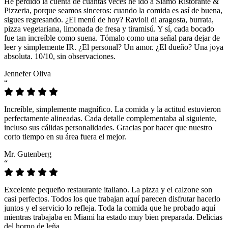
He perdido la cuenta de cuántas veces he ido a Siamo Ristorante &
Pizzeria, porque seamos sinceros: cuando la comida es así de buena,
sigues regresando. ¿El menú de hoy? Ravioli di aragosta, burrata,
pizza vegetariana, limonada de fresa y tiramisú. Y sí, cada bocado
fue tan increíble como suena. Tómalo como una señal para dejar de
leer y simplemente IR. ¿El personal? Un amor. ¿El dueño? Una joya
absoluta. 10/10, sin observaciones.
Jennefer Oliva
“
Increíble, simplemente magnífico. La comida y la actitud estuvieron
perfectamente alineadas. Cada detalle complementaba al siguiente,
incluso sus cálidas personalidades. Gracias por hacer que nuestro
corto tiempo en su área fuera el mejor.
Mr. Gutenberg
“
Excelente pequeño restaurante italiano. La pizza y el calzone son
casi perfectos. Todos los que trabajan aquí parecen disfrutar hacerlo
juntos y el servicio lo refleja. Toda la comida que he probado aquí
mientras trabajaba en Miami ha estado muy bien preparada. Delicias
del horno de leña.