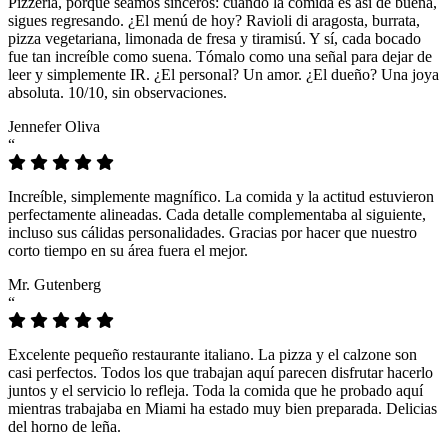
Pizzeria, porque seamos sinceros: cuando la comida es así de buena,
sigues regresando. ¿El menú de hoy? Ravioli di aragosta, burrata,
pizza vegetariana, limonada de fresa y tiramisú. Y sí, cada bocado
fue tan increíble como suena. Tómalo como una señal para dejar de
leer y simplemente IR. ¿El personal? Un amor. ¿El dueño? Una joya
absoluta. 10/10, sin observaciones.
Jennefer Oliva
“
Increíble, simplemente magnífico. La comida y la actitud estuvieron
perfectamente alineadas. Cada detalle complementaba al siguiente,
incluso sus cálidas personalidades. Gracias por hacer que nuestro
corto tiempo en su área fuera el mejor.
Mr. Gutenberg
“
Excelente pequeño restaurante italiano. La pizza y el calzone son
casi perfectos. Todos los que trabajan aquí parecen disfrutar hacerlo
juntos y el servicio lo refleja. Toda la comida que he probado aquí
mientras trabajaba en Miami ha estado muy bien preparada. Delicias
del horno de leña.