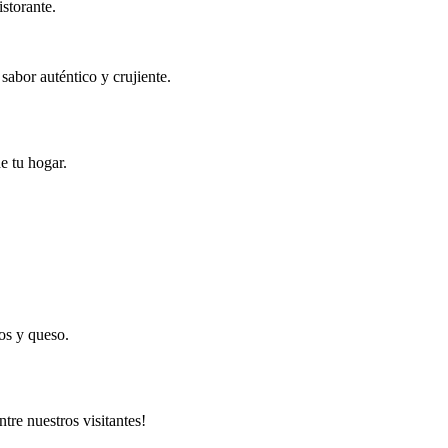
storante.
abor auténtico y crujiente.
e tu hogar.
os y queso.
tre nuestros visitantes!