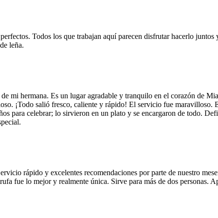
 perfectos. Todos los que trabajan aquí parecen disfrutar hacerlo juntos 
de leña.
 de mi hermana. Es un lugar agradable y tranquilo en el corazón de Mi
so. ¡Todo salió fresco, caliente y rápido! El servicio fue maravilloso. 
años para celebrar; lo sirvieron en un plato y se encargaron de todo. De
pecial.
Servicio rápido y excelentes recomendaciones por parte de nuestro meser
 de trufa fue lo mejor y realmente única. Sirve para más de dos personas.