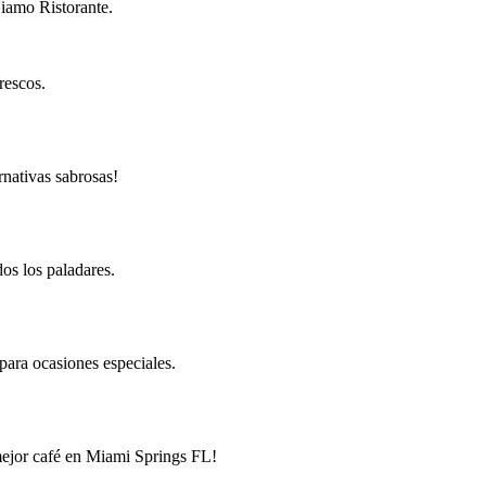
Siamo Ristorante.
rescos.
rnativas sabrosas!
os los paladares.
ara ocasiones especiales.
 mejor café en Miami Springs FL!