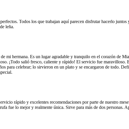
 perfectos. Todos los que trabajan aquí parecen disfrutar hacerlo juntos 
de leña.
 de mi hermana. Es un lugar agradable y tranquilo en el corazón de Mi
so. ¡Todo salió fresco, caliente y rápido! El servicio fue maravilloso. 
años para celebrar; lo sirvieron en un plato y se encargaron de todo. De
pecial.
Servicio rápido y excelentes recomendaciones por parte de nuestro meser
 de trufa fue lo mejor y realmente única. Sirve para más de dos personas.