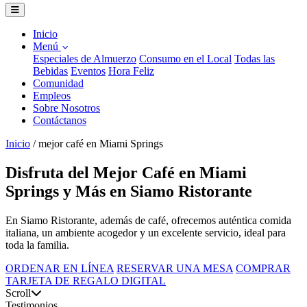
Inicio
Menú
Especiales de Almuerzo
Consumo en el Local
Todas las
Bebidas
Eventos
Hora Feliz
Comunidad
Empleos
Sobre Nosotros
Contáctanos
Inicio
/
mejor café en Miami Springs
Disfruta del Mejor Café en Miami
Springs y Más en Siamo Ristorante
En Siamo Ristorante, además de café, ofrecemos auténtica comida
italiana, un ambiente acogedor y un excelente servicio, ideal para
toda la familia.
ORDENAR EN LÍNEA
RESERVAR UNA MESA
COMPRAR
TARJETA DE REGALO DIGITAL
Scroll
Testimonios