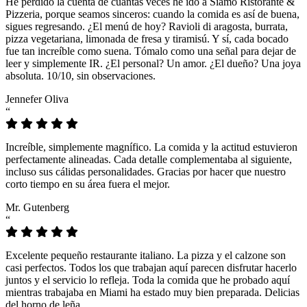
He perdido la cuenta de cuántas veces he ido a Siamo Ristorante &
Pizzeria, porque seamos sinceros: cuando la comida es así de buena,
sigues regresando. ¿El menú de hoy? Ravioli di aragosta, burrata,
pizza vegetariana, limonada de fresa y tiramisú. Y sí, cada bocado
fue tan increíble como suena. Tómalo como una señal para dejar de
leer y simplemente IR. ¿El personal? Un amor. ¿El dueño? Una joya
absoluta. 10/10, sin observaciones.
Jennefer Oliva
“
Increíble, simplemente magnífico. La comida y la actitud estuvieron
perfectamente alineadas. Cada detalle complementaba al siguiente,
incluso sus cálidas personalidades. Gracias por hacer que nuestro
corto tiempo en su área fuera el mejor.
Mr. Gutenberg
“
Excelente pequeño restaurante italiano. La pizza y el calzone son
casi perfectos. Todos los que trabajan aquí parecen disfrutar hacerlo
juntos y el servicio lo refleja. Toda la comida que he probado aquí
mientras trabajaba en Miami ha estado muy bien preparada. Delicias
del horno de leña.