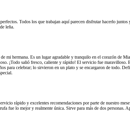
 perfectos. Todos los que trabajan aquí parecen disfrutar hacerlo juntos 
de leña.
 de mi hermana. Es un lugar agradable y tranquilo en el corazón de Mi
so. ¡Todo salió fresco, caliente y rápido! El servicio fue maravilloso. 
años para celebrar; lo sirvieron en un plato y se encargaron de todo. De
pecial.
Servicio rápido y excelentes recomendaciones por parte de nuestro meser
 de trufa fue lo mejor y realmente única. Sirve para más de dos personas.