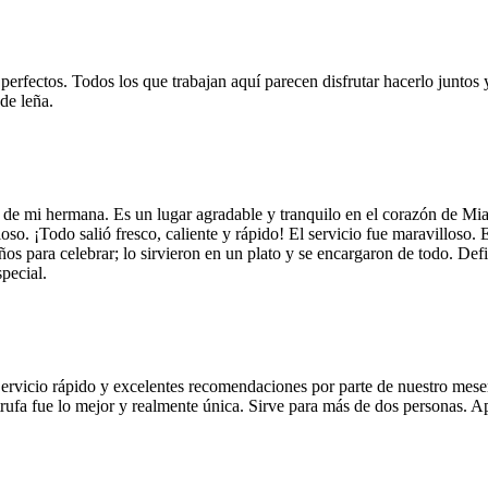
 perfectos. Todos los que trabajan aquí parecen disfrutar hacerlo juntos 
de leña.
 de mi hermana. Es un lugar agradable y tranquilo en el corazón de Mi
so. ¡Todo salió fresco, caliente y rápido! El servicio fue maravilloso. 
años para celebrar; lo sirvieron en un plato y se encargaron de todo. De
pecial.
Servicio rápido y excelentes recomendaciones por parte de nuestro meser
 de trufa fue lo mejor y realmente única. Sirve para más de dos personas.