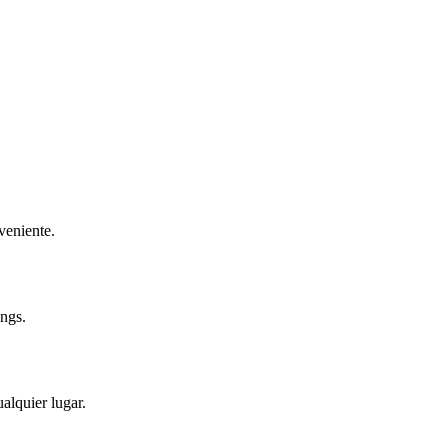
veniente.
ings.
alquier lugar.