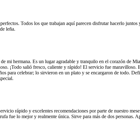
 perfectos. Todos los que trabajan aquí parecen disfrutar hacerlo juntos 
de leña.
 de mi hermana. Es un lugar agradable y tranquilo en el corazón de Mi
so. ¡Todo salió fresco, caliente y rápido! El servicio fue maravilloso. 
años para celebrar; lo sirvieron en un plato y se encargaron de todo. De
pecial.
Servicio rápido y excelentes recomendaciones por parte de nuestro meser
 de trufa fue lo mejor y realmente única. Sirve para más de dos personas.