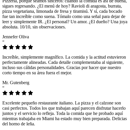
Pizzeria, porque seamos sinceros: cuando la comida es así de buena,
sigues regresando. ¿El menú de hoy? Ravioli di aragosta, burrata,
pizza vegetariana, limonada de fresa y tiramisú. Y sí, cada bocado
fue tan increíble como suena. Tómalo como una señal para dejar de
leer y simplemente IR. ¿El personal? Un amor. ¿El dueño? Una joya
absoluta. 10/10, sin observaciones.
Jennefer Oliva
“
Increíble, simplemente magnífico. La comida y la actitud estuvieron
perfectamente alineadas. Cada detalle complementaba al siguiente,
incluso sus cálidas personalidades. Gracias por hacer que nuestro
corto tiempo en su área fuera el mejor.
Mr. Gutenberg
“
Excelente pequeño restaurante italiano. La pizza y el calzone son
casi perfectos. Todos los que trabajan aquí parecen disfrutar hacerlo
juntos y el servicio lo refleja. Toda la comida que he probado aquí
mientras trabajaba en Miami ha estado muy bien preparada. Delicias
del horno de leña.