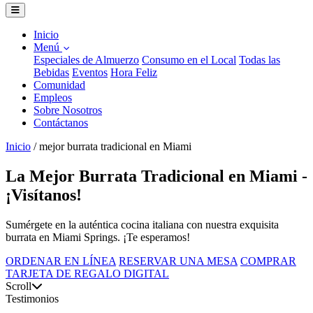
Inicio
Menú
Especiales de Almuerzo
Consumo en el Local
Todas las
Bebidas
Eventos
Hora Feliz
Comunidad
Empleos
Sobre Nosotros
Contáctanos
Inicio
/
mejor burrata tradicional en Miami
La Mejor Burrata Tradicional en Miami -
¡Visítanos!
Sumérgete en la auténtica cocina italiana con nuestra exquisita
burrata en Miami Springs. ¡Te esperamos!
ORDENAR EN LÍNEA
RESERVAR UNA MESA
COMPRAR
TARJETA DE REGALO DIGITAL
Scroll
Testimonios