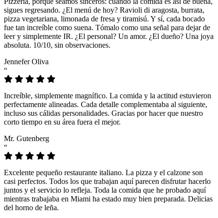
Pizzeria, porque seamos sinceros: cuando la comida es así de buena,
sigues regresando. ¿El menú de hoy? Ravioli di aragosta, burrata,
pizza vegetariana, limonada de fresa y tiramisú. Y sí, cada bocado
fue tan increíble como suena. Tómalo como una señal para dejar de
leer y simplemente IR. ¿El personal? Un amor. ¿El dueño? Una joya
absoluta. 10/10, sin observaciones.
Jennefer Oliva
“
Increíble, simplemente magnífico. La comida y la actitud estuvieron
perfectamente alineadas. Cada detalle complementaba al siguiente,
incluso sus cálidas personalidades. Gracias por hacer que nuestro
corto tiempo en su área fuera el mejor.
Mr. Gutenberg
“
Excelente pequeño restaurante italiano. La pizza y el calzone son
casi perfectos. Todos los que trabajan aquí parecen disfrutar hacerlo
juntos y el servicio lo refleja. Toda la comida que he probado aquí
mientras trabajaba en Miami ha estado muy bien preparada. Delicias
del horno de leña.