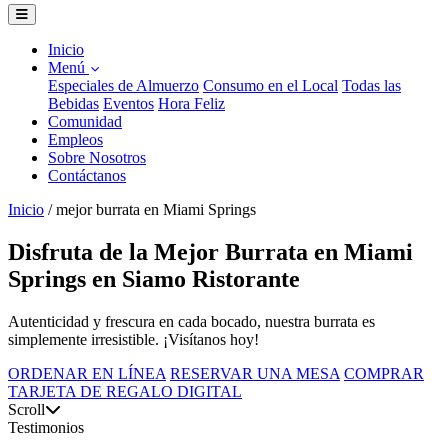
Inicio
Menú
Especiales de Almuerzo
Consumo en el Local
Todas las
Bebidas
Eventos
Hora Feliz
Comunidad
Empleos
Sobre Nosotros
Contáctanos
Inicio
/
mejor burrata en Miami Springs
Disfruta de la Mejor Burrata en Miami
Springs en Siamo Ristorante
Autenticidad y frescura en cada bocado, nuestra burrata es
simplemente irresistible. ¡Visítanos hoy!
ORDENAR EN LÍNEA
RESERVAR UNA MESA
COMPRAR
TARJETA DE REGALO DIGITAL
Scroll
Testimonios