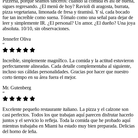
Pizzeria, porque seamos sinceros: cuando la comida es así de buena,
sigues regresando. ¿El menú de hoy? Ravioli di aragosta, burrata,
pizza vegetariana, limonada de fresa y tiramisú. Y sí, cada bocado
fue tan increíble como suena. Tómalo como una señal para dejar de
leer y simplemente IR. ¿El personal? Un amor. ¿El dueño? Una joya
absoluta. 10/10, sin observaciones.
Jennefer Oliva
“
Increíble, simplemente magnífico. La comida y la actitud estuvieron
perfectamente alineadas. Cada detalle complementaba al siguiente,
incluso sus cálidas personalidades. Gracias por hacer que nuestro
corto tiempo en su área fuera el mejor.
Mr. Gutenberg
“
Excelente pequeño restaurante italiano. La pizza y el calzone son
casi perfectos. Todos los que trabajan aquí parecen disfrutar hacerlo
juntos y el servicio lo refleja. Toda la comida que he probado aquí
mientras trabajaba en Miami ha estado muy bien preparada. Delicias
del horno de leña.