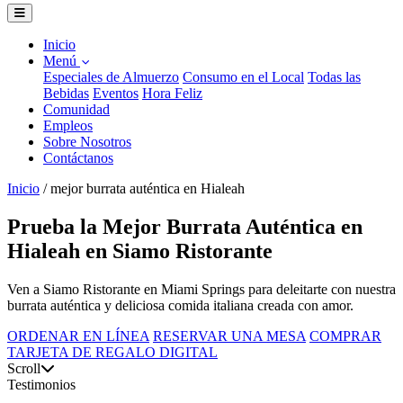
Inicio
Menú
Especiales de Almuerzo
Consumo en el Local
Todas las
Bebidas
Eventos
Hora Feliz
Comunidad
Empleos
Sobre Nosotros
Contáctanos
Inicio
/
mejor burrata auténtica en Hialeah
Prueba la Mejor Burrata Auténtica en
Hialeah en Siamo Ristorante
Ven a Siamo Ristorante en Miami Springs para deleitarte con nuestra
burrata auténtica y deliciosa comida italiana creada con amor.
ORDENAR EN LÍNEA
RESERVAR UNA MESA
COMPRAR
TARJETA DE REGALO DIGITAL
Scroll
Testimonios