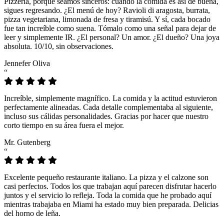
Pizzeria, porque seamos sinceros: cuando la comida es así de buena,
sigues regresando. ¿El menú de hoy? Ravioli di aragosta, burrata,
pizza vegetariana, limonada de fresa y tiramisú. Y sí, cada bocado
fue tan increíble como suena. Tómalo como una señal para dejar de
leer y simplemente IR. ¿El personal? Un amor. ¿El dueño? Una joya
absoluta. 10/10, sin observaciones.
Jennefer Oliva
“
Increíble, simplemente magnífico. La comida y la actitud estuvieron
perfectamente alineadas. Cada detalle complementaba al siguiente,
incluso sus cálidas personalidades. Gracias por hacer que nuestro
corto tiempo en su área fuera el mejor.
Mr. Gutenberg
“
Excelente pequeño restaurante italiano. La pizza y el calzone son
casi perfectos. Todos los que trabajan aquí parecen disfrutar hacerlo
juntos y el servicio lo refleja. Toda la comida que he probado aquí
mientras trabajaba en Miami ha estado muy bien preparada. Delicias
del horno de leña.