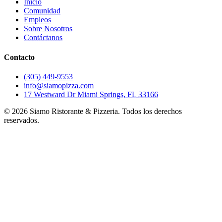
Inicio
Comunidad
Empleos
Sobre Nosotros
Contáctanos
Contacto
(305) 449-9553
info@siamopizza.com
17 Westward Dr Miami Springs, FL 33166
©
2026
Siamo Ristorante & Pizzeria. Todos los derechos
reservados.