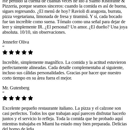
He perdido la cuenta de cuántas veces he ido a Siamo Ristorante &
Pizzeria, porque seamos sinceros: cuando la comida es así de buena,
sigues regresando. ¿El menú de hoy? Ravioli di aragosta, burrata,
pizza vegetariana, limonada de fresa y tiramisú. Y sí, cada bocado
fue tan increíble como suena. Tómalo como una señal para dejar de
leer y simplemente IR. ¿El personal? Un amor. ¿El dueño? Una joya
absoluta. 10/10, sin observaciones.
Jennefer Oliva
“
Increíble, simplemente magnífico. La comida y la actitud estuvieron
perfectamente alineadas. Cada detalle complementaba al siguiente,
incluso sus cálidas personalidades. Gracias por hacer que nuestro
corto tiempo en su área fuera el mejor.
Mr. Gutenberg
“
Excelente pequeño restaurante italiano. La pizza y el calzone son
casi perfectos. Todos los que trabajan aquí parecen disfrutar hacerlo
juntos y el servicio lo refleja. Toda la comida que he probado aquí
mientras trabajaba en Miami ha estado muy bien preparada. Delicias
del horno de leña.