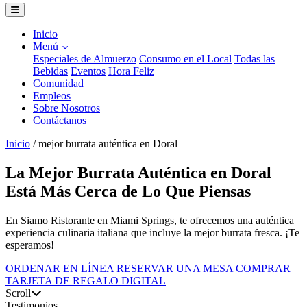
Inicio
Menú
Especiales de Almuerzo
Consumo en el Local
Todas las
Bebidas
Eventos
Hora Feliz
Comunidad
Empleos
Sobre Nosotros
Contáctanos
Inicio
/
mejor burrata auténtica en Doral
La Mejor Burrata Auténtica en Doral
Está Más Cerca de Lo Que Piensas
En Siamo Ristorante en Miami Springs, te ofrecemos una auténtica
experiencia culinaria italiana que incluye la mejor burrata fresca. ¡Te
esperamos!
ORDENAR EN LÍNEA
RESERVAR UNA MESA
COMPRAR
TARJETA DE REGALO DIGITAL
Scroll
Testimonios