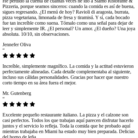
He perdido la cuenta de cuántas veces he ido a Siamo Ristorante &
Pizzeria, porque seamos sinceros: cuando la comida es así de buena,
sigues regresando. ¿El menú de hoy? Ravioli di aragosta, burrata,
pizza vegetariana, limonada de fresa y tiramisú. Y sí, cada bocado
fue tan increíble como suena. Tómalo como una señal para dejar de
leer y simplemente IR. ¿El personal? Un amor. ¿El dueño? Una joya
absoluta. 10/10, sin observaciones.
Jennefer Oliva
“
Increíble, simplemente magnífico. La comida y la actitud estuvieron
perfectamente alineadas. Cada detalle complementaba al siguiente,
incluso sus cálidas personalidades. Gracias por hacer que nuestro
corto tiempo en su área fuera el mejor.
Mr. Gutenberg
“
Excelente pequeño restaurante italiano. La pizza y el calzone son
casi perfectos. Todos los que trabajan aquí parecen disfrutar hacerlo
juntos y el servicio lo refleja. Toda la comida que he probado aquí
mientras trabajaba en Miami ha estado muy bien preparada. Delicias
del horno de leña.