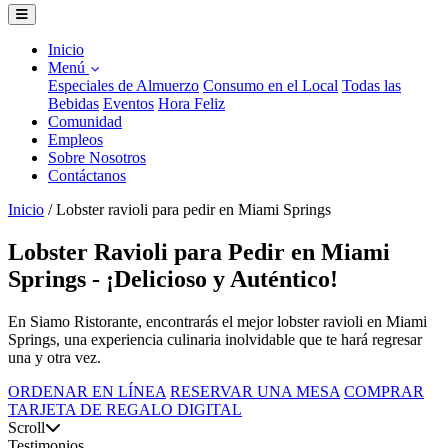
Inicio
Menú
Especiales de Almuerzo
Consumo en el Local
Todas las
Bebidas
Eventos
Hora Feliz
Comunidad
Empleos
Sobre Nosotros
Contáctanos
Inicio
/
Lobster ravioli para pedir en Miami Springs
Lobster Ravioli para Pedir en Miami
Springs - ¡Delicioso y Auténtico!
En Siamo Ristorante, encontrarás el mejor lobster ravioli en Miami
Springs, una experiencia culinaria inolvidable que te hará regresar
una y otra vez.
ORDENAR EN LÍNEA
RESERVAR UNA MESA
COMPRAR
TARJETA DE REGALO DIGITAL
Scroll
Testimonios