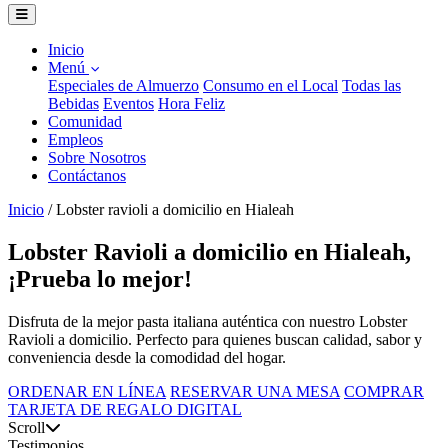
Inicio
Menú
Especiales de Almuerzo
Consumo en el Local
Todas las
Bebidas
Eventos
Hora Feliz
Comunidad
Empleos
Sobre Nosotros
Contáctanos
Inicio
/
Lobster ravioli a domicilio en Hialeah
Lobster Ravioli a domicilio en Hialeah,
¡Prueba lo mejor!
Disfruta de la mejor pasta italiana auténtica con nuestro Lobster
Ravioli a domicilio. Perfecto para quienes buscan calidad, sabor y
conveniencia desde la comodidad del hogar.
ORDENAR EN LÍNEA
RESERVAR UNA MESA
COMPRAR
TARJETA DE REGALO DIGITAL
Scroll
Testimonios