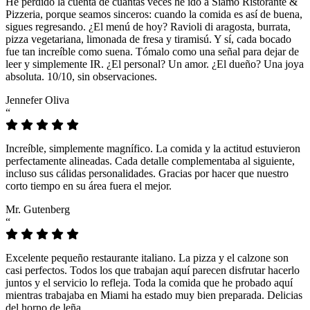
He perdido la cuenta de cuántas veces he ido a Siamo Ristorante &
Pizzeria, porque seamos sinceros: cuando la comida es así de buena,
sigues regresando. ¿El menú de hoy? Ravioli di aragosta, burrata,
pizza vegetariana, limonada de fresa y tiramisú. Y sí, cada bocado
fue tan increíble como suena. Tómalo como una señal para dejar de
leer y simplemente IR. ¿El personal? Un amor. ¿El dueño? Una joya
absoluta. 10/10, sin observaciones.
Jennefer Oliva
“
Increíble, simplemente magnífico. La comida y la actitud estuvieron
perfectamente alineadas. Cada detalle complementaba al siguiente,
incluso sus cálidas personalidades. Gracias por hacer que nuestro
corto tiempo en su área fuera el mejor.
Mr. Gutenberg
“
Excelente pequeño restaurante italiano. La pizza y el calzone son
casi perfectos. Todos los que trabajan aquí parecen disfrutar hacerlo
juntos y el servicio lo refleja. Toda la comida que he probado aquí
mientras trabajaba en Miami ha estado muy bien preparada. Delicias
del horno de leña.