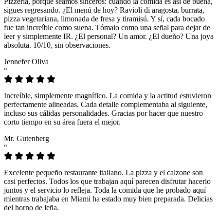
Pizzeria, porque seamos sinceros: cuando la comida es así de buena,
sigues regresando. ¿El menú de hoy? Ravioli di aragosta, burrata,
pizza vegetariana, limonada de fresa y tiramisú. Y sí, cada bocado
fue tan increíble como suena. Tómalo como una señal para dejar de
leer y simplemente IR. ¿El personal? Un amor. ¿El dueño? Una joya
absoluta. 10/10, sin observaciones.
Jennefer Oliva
“
Increíble, simplemente magnífico. La comida y la actitud estuvieron
perfectamente alineadas. Cada detalle complementaba al siguiente,
incluso sus cálidas personalidades. Gracias por hacer que nuestro
corto tiempo en su área fuera el mejor.
Mr. Gutenberg
“
Excelente pequeño restaurante italiano. La pizza y el calzone son
casi perfectos. Todos los que trabajan aquí parecen disfrutar hacerlo
juntos y el servicio lo refleja. Toda la comida que he probado aquí
mientras trabajaba en Miami ha estado muy bien preparada. Delicias
del horno de leña.