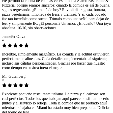
He perdido la cuenta de cuántas veces he ido a Siamo Ristorante &
Pizzeria, porque seamos sinceros: cuando la comida es así de buena,
sigues regresando. ¿El menú de hoy? Ravioli di aragosta, burrata,
pizza vegetariana, limonada de fresa y tiramisú. Y sí, cada bocado
fue tan increíble como suena. Tómalo como una señal para dejar de
leer y simplemente IR. ¿El personal? Un amor. ¿El dueño? Una joya
absoluta. 10/10, sin observaciones.
Jennefer Oliva
“
Increíble, simplemente magnífico. La comida y la actitud estuvieron
perfectamente alineadas. Cada detalle complementaba al siguiente,
incluso sus cálidas personalidades. Gracias por hacer que nuestro
corto tiempo en su área fuera el mejor.
Mr. Gutenberg
“
Excelente pequeño restaurante italiano. La pizza y el calzone son
casi perfectos. Todos los que trabajan aquí parecen disfrutar hacerlo
juntos y el servicio lo refleja. Toda la comida que he probado aquí
mientras trabajaba en Miami ha estado muy bien preparada. Delicias
del horno de leña.