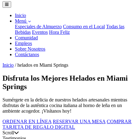
Inicio
Menú
Especiales de Almuerzo
Consumo en el Local
Todas las
Bebidas
Eventos
Hora Feliz
Comunidad
Empleos
Sobre Nosotros
Contáctanos
Inicio
/
helados en Miami Springs
Disfruta los Mejores Helados en Miami
Springs
Sumérgete en la delicia de nuestros helados artesanales mientras
disfrutas de la auténtica cocina italiana al horno de leña en un
ambiente acogedor. ¡Visítanos hoy!
ORDENAR EN LÍNEA
RESERVAR UNA MESA
COMPRAR
TARJETA DE REGALO DIGITAL
Scroll
Testimonios