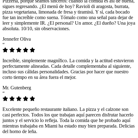
Pizzeria, porque seamos sinceros: cuando la comida es así de buena,
sigues regresando. ¿El menú de hoy? Ravioli di aragosta, burrata,
pizza vegetariana, limonada de fresa y tiramisú. Y sí, cada bocado
fue tan increíble como suena. Tómalo como una señal para dejar de
leer y simplemente IR. ¿El personal? Un amor. ¿El dueño? Una joya
absoluta. 10/10, sin observaciones.
Jennefer Oliva
“
Increíble, simplemente magnífico. La comida y la actitud estuvieron
perfectamente alineadas. Cada detalle complementaba al siguiente,
incluso sus cálidas personalidades. Gracias por hacer que nuestro
corto tiempo en su área fuera el mejor.
Mr. Gutenberg
“
Excelente pequeño restaurante italiano. La pizza y el calzone son
casi perfectos. Todos los que trabajan aquí parecen disfrutar hacerlo
juntos y el servicio lo refleja. Toda la comida que he probado aquí
mientras trabajaba en Miami ha estado muy bien preparada. Delicias
del horno de leña.