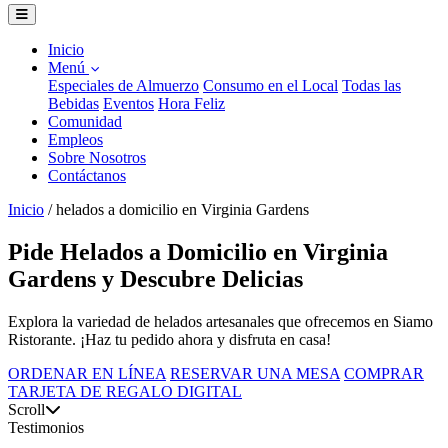
Inicio
Menú
Especiales de Almuerzo
Consumo en el Local
Todas las
Bebidas
Eventos
Hora Feliz
Comunidad
Empleos
Sobre Nosotros
Contáctanos
Inicio
/
helados a domicilio en Virginia Gardens
Pide Helados a Domicilio en Virginia
Gardens y Descubre Delicias
Explora la variedad de helados artesanales que ofrecemos en Siamo
Ristorante. ¡Haz tu pedido ahora y disfruta en casa!
ORDENAR EN LÍNEA
RESERVAR UNA MESA
COMPRAR
TARJETA DE REGALO DIGITAL
Scroll
Testimonios