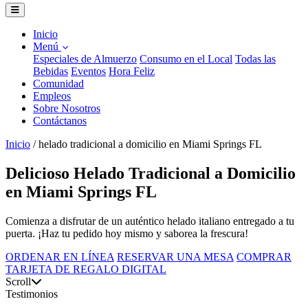
Inicio
Menú
Especiales de Almuerzo
Consumo en el Local
Todas las
Bebidas
Eventos
Hora Feliz
Comunidad
Empleos
Sobre Nosotros
Contáctanos
Inicio
/
helado tradicional a domicilio en Miami Springs FL
Delicioso Helado Tradicional a Domicilio
en Miami Springs FL
Comienza a disfrutar de un auténtico helado italiano entregado a tu
puerta. ¡Haz tu pedido hoy mismo y saborea la frescura!
ORDENAR EN LÍNEA
RESERVAR UNA MESA
COMPRAR
TARJETA DE REGALO DIGITAL
Scroll
Testimonios