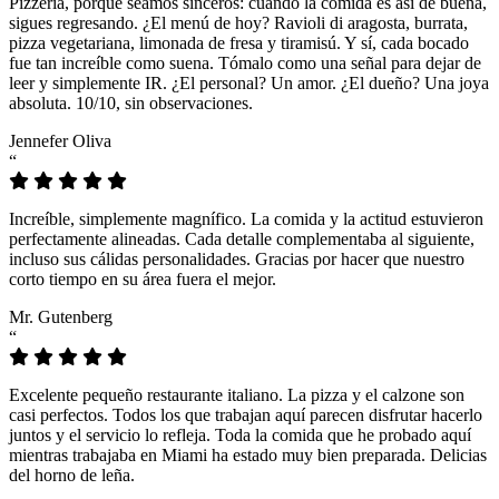
Pizzeria, porque seamos sinceros: cuando la comida es así de buena,
sigues regresando. ¿El menú de hoy? Ravioli di aragosta, burrata,
pizza vegetariana, limonada de fresa y tiramisú. Y sí, cada bocado
fue tan increíble como suena. Tómalo como una señal para dejar de
leer y simplemente IR. ¿El personal? Un amor. ¿El dueño? Una joya
absoluta. 10/10, sin observaciones.
Jennefer Oliva
“
Increíble, simplemente magnífico. La comida y la actitud estuvieron
perfectamente alineadas. Cada detalle complementaba al siguiente,
incluso sus cálidas personalidades. Gracias por hacer que nuestro
corto tiempo en su área fuera el mejor.
Mr. Gutenberg
“
Excelente pequeño restaurante italiano. La pizza y el calzone son
casi perfectos. Todos los que trabajan aquí parecen disfrutar hacerlo
juntos y el servicio lo refleja. Toda la comida que he probado aquí
mientras trabajaba en Miami ha estado muy bien preparada. Delicias
del horno de leña.