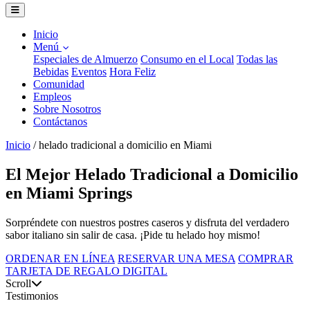
Inicio
Menú
Especiales de Almuerzo
Consumo en el Local
Todas las
Bebidas
Eventos
Hora Feliz
Comunidad
Empleos
Sobre Nosotros
Contáctanos
Inicio
/
helado tradicional a domicilio en Miami
El Mejor Helado Tradicional a Domicilio
en Miami Springs
Sorpréndete con nuestros postres caseros y disfruta del verdadero
sabor italiano sin salir de casa. ¡Pide tu helado hoy mismo!
ORDENAR EN LÍNEA
RESERVAR UNA MESA
COMPRAR
TARJETA DE REGALO DIGITAL
Scroll
Testimonios