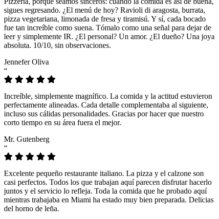
Pizzeria, porque seamos sinceros: cuando la comida es así de buena,
sigues regresando. ¿El menú de hoy? Ravioli di aragosta, burrata,
pizza vegetariana, limonada de fresa y tiramisú. Y sí, cada bocado
fue tan increíble como suena. Tómalo como una señal para dejar de
leer y simplemente IR. ¿El personal? Un amor. ¿El dueño? Una joya
absoluta. 10/10, sin observaciones.
Jennefer Oliva
“
Increíble, simplemente magnífico. La comida y la actitud estuvieron
perfectamente alineadas. Cada detalle complementaba al siguiente,
incluso sus cálidas personalidades. Gracias por hacer que nuestro
corto tiempo en su área fuera el mejor.
Mr. Gutenberg
“
Excelente pequeño restaurante italiano. La pizza y el calzone son
casi perfectos. Todos los que trabajan aquí parecen disfrutar hacerlo
juntos y el servicio lo refleja. Toda la comida que he probado aquí
mientras trabajaba en Miami ha estado muy bien preparada. Delicias
del horno de leña.