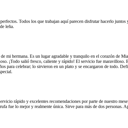
 perfectos. Todos los que trabajan aquí parecen disfrutar hacerlo juntos 
de leña.
 de mi hermana. Es un lugar agradable y tranquilo en el corazón de Mi
so. ¡Todo salió fresco, caliente y rápido! El servicio fue maravilloso. 
años para celebrar; lo sirvieron en un plato y se encargaron de todo. De
pecial.
Servicio rápido y excelentes recomendaciones por parte de nuestro meser
 de trufa fue lo mejor y realmente única. Sirve para más de dos personas.