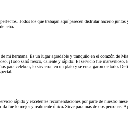
 perfectos. Todos los que trabajan aquí parecen disfrutar hacerlo juntos 
de leña.
 de mi hermana. Es un lugar agradable y tranquilo en el corazón de Mi
so. ¡Todo salió fresco, caliente y rápido! El servicio fue maravilloso. 
años para celebrar; lo sirvieron en un plato y se encargaron de todo. De
pecial.
Servicio rápido y excelentes recomendaciones por parte de nuestro meser
 de trufa fue lo mejor y realmente única. Sirve para más de dos personas.