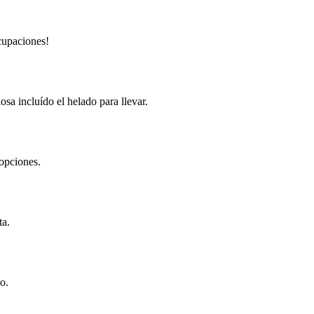
ocupaciones!
osa incluído el helado para llevar.
 opciones.
ta.
o.