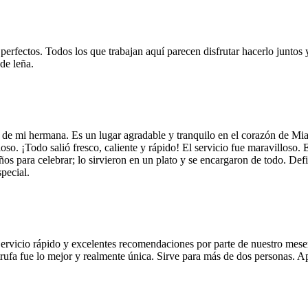
 perfectos. Todos los que trabajan aquí parecen disfrutar hacerlo juntos 
de leña.
 de mi hermana. Es un lugar agradable y tranquilo en el corazón de Mi
so. ¡Todo salió fresco, caliente y rápido! El servicio fue maravilloso. 
años para celebrar; lo sirvieron en un plato y se encargaron de todo. De
pecial.
Servicio rápido y excelentes recomendaciones por parte de nuestro meser
 de trufa fue lo mejor y realmente única. Sirve para más de dos personas.