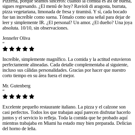
Pizzeria, porque seamos sinceros: cuando la comida es así de buena,
sigues regresando. ¿El menú de hoy? Ravioli di aragosta, burrata,
pizza vegetariana, limonada de fresa y tiramisú. Y sí, cada bocado
fue tan increíble como suena. Tómalo como una señal para dejar de
leer y simplemente IR. ¿El personal? Un amor. ¿El dueño? Una joya
absoluta. 10/10, sin observaciones.
Jennefer Oliva
“
Increíble, simplemente magnífico. La comida y la actitud estuvieron
perfectamente alineadas. Cada detalle complementaba al siguiente,
incluso sus cálidas personalidades. Gracias por hacer que nuestro
corto tiempo en su área fuera el mejor.
Mr. Gutenberg
“
Excelente pequeño restaurante italiano. La pizza y el calzone son
casi perfectos. Todos los que trabajan aquí parecen disfrutar hacerlo
juntos y el servicio lo refleja. Toda la comida que he probado aquí
mientras trabajaba en Miami ha estado muy bien preparada. Delicias
del horno de leña.