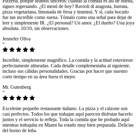
Pizzeria, porque seamos sinceros: cuando la comida es así de buena,
sigues regresando. ¿El menú de hoy? Ravioli di aragosta, burrata,
pizza vegetariana, limonada de fresa y tiramisú. Y sí, cada bocado
fue tan increíble como suena. Tómalo como una señal para dejar de
leer y simplemente IR. ¿El personal? Un amor. ¿El dueño? Una joya
absoluta. 10/10, sin observaciones.
Jennefer Oliva
“
Increíble, simplemente magnífico. La comida y la actitud estuvieron
perfectamente alineadas. Cada detalle complementaba al siguiente,
incluso sus cálidas personalidades. Gracias por hacer que nuestro
corto tiempo en su área fuera el mejor.
Mr. Gutenberg
“
Excelente pequeño restaurante italiano. La pizza y el calzone son
casi perfectos. Todos los que trabajan aquí parecen disfrutar hacerlo
juntos y el servicio lo refleja. Toda la comida que he probado aquí
mientras trabajaba en Miami ha estado muy bien preparada. Delicias
del horno de leña.