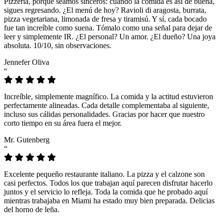
Pizzeria, porque seamos sinceros: cuando la comida es así de buena,
sigues regresando. ¿El menú de hoy? Ravioli di aragosta, burrata,
pizza vegetariana, limonada de fresa y tiramisú. Y sí, cada bocado
fue tan increíble como suena. Tómalo como una señal para dejar de
leer y simplemente IR. ¿El personal? Un amor. ¿El dueño? Una joya
absoluta. 10/10, sin observaciones.
Jennefer Oliva
“
Increíble, simplemente magnífico. La comida y la actitud estuvieron
perfectamente alineadas. Cada detalle complementaba al siguiente,
incluso sus cálidas personalidades. Gracias por hacer que nuestro
corto tiempo en su área fuera el mejor.
Mr. Gutenberg
“
Excelente pequeño restaurante italiano. La pizza y el calzone son
casi perfectos. Todos los que trabajan aquí parecen disfrutar hacerlo
juntos y el servicio lo refleja. Toda la comida que he probado aquí
mientras trabajaba en Miami ha estado muy bien preparada. Delicias
del horno de leña.