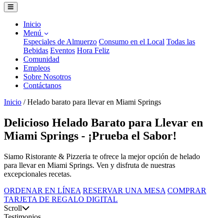
Inicio
Menú
Especiales de Almuerzo
Consumo en el Local
Todas las
Bebidas
Eventos
Hora Feliz
Comunidad
Empleos
Sobre Nosotros
Contáctanos
Inicio
/
Helado barato para llevar en Miami Springs
Delicioso Helado Barato para Llevar en
Miami Springs - ¡Prueba el Sabor!
Siamo Ristorante & Pizzeria te ofrece la mejor opción de helado
para llevar en Miami Springs. Ven y disfruta de nuestras
excepcionales recetas.
ORDENAR EN LÍNEA
RESERVAR UNA MESA
COMPRAR
TARJETA DE REGALO DIGITAL
Scroll
Testimonios