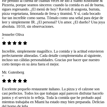
He perdido la cuenta de cuántas veces he ido a Siamo Ristorante &
Pizzeria, porque seamos sinceros: cuando la comida es así de buena,
sigues regresando. ¿El menú de hoy? Ravioli di aragosta, burrata,
pizza vegetariana, limonada de fresa y tiramisú. Y sí, cada bocado
fue tan increíble como suena. Tómalo como una señal para dejar de
leer y simplemente IR. ¿El personal? Un amor. ¿El dueño? Una joya
absoluta. 10/10, sin observaciones.
Jennefer Oliva
“
Increíble, simplemente magnífico. La comida y la actitud estuvieron
perfectamente alineadas. Cada detalle complementaba al siguiente,
incluso sus cálidas personalidades. Gracias por hacer que nuestro
corto tiempo en su área fuera el mejor.
Mr. Gutenberg
“
Excelente pequeño restaurante italiano. La pizza y el calzone son
casi perfectos. Todos los que trabajan aquí parecen disfrutar hacerlo
juntos y el servicio lo refleja. Toda la comida que he probado aquí
mientras trabajaba en Miami ha estado muy bien preparada. Delicias
del horno de leña.