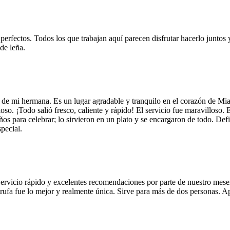
 perfectos. Todos los que trabajan aquí parecen disfrutar hacerlo juntos 
de leña.
 de mi hermana. Es un lugar agradable y tranquilo en el corazón de Mi
so. ¡Todo salió fresco, caliente y rápido! El servicio fue maravilloso. 
años para celebrar; lo sirvieron en un plato y se encargaron de todo. De
pecial.
Servicio rápido y excelentes recomendaciones por parte de nuestro meser
 de trufa fue lo mejor y realmente única. Sirve para más de dos personas.