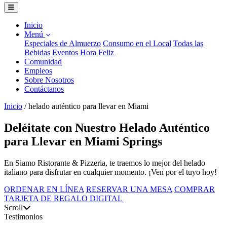
Inicio
Menú
Especiales de Almuerzo
Consumo en el Local
Todas las
Bebidas
Eventos
Hora Feliz
Comunidad
Empleos
Sobre Nosotros
Contáctanos
Inicio
/
helado auténtico para llevar en Miami
Deléitate con Nuestro Helado Auténtico
para Llevar en Miami Springs
En Siamo Ristorante & Pizzeria, te traemos lo mejor del helado
italiano para disfrutar en cualquier momento. ¡Ven por el tuyo hoy!
ORDENAR EN LÍNEA
RESERVAR UNA MESA
COMPRAR
TARJETA DE REGALO DIGITAL
Scroll
Testimonios