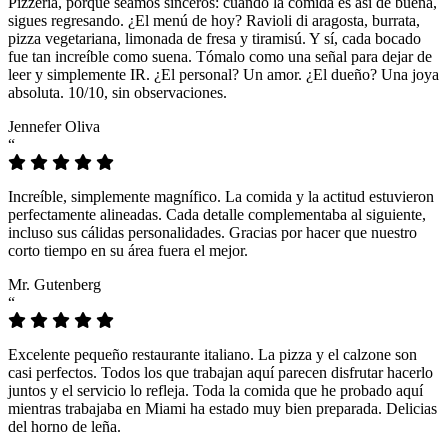
Pizzeria, porque seamos sinceros: cuando la comida es así de buena,
sigues regresando. ¿El menú de hoy? Ravioli di aragosta, burrata,
pizza vegetariana, limonada de fresa y tiramisú. Y sí, cada bocado
fue tan increíble como suena. Tómalo como una señal para dejar de
leer y simplemente IR. ¿El personal? Un amor. ¿El dueño? Una joya
absoluta. 10/10, sin observaciones.
Jennefer Oliva
“
Increíble, simplemente magnífico. La comida y la actitud estuvieron
perfectamente alineadas. Cada detalle complementaba al siguiente,
incluso sus cálidas personalidades. Gracias por hacer que nuestro
corto tiempo en su área fuera el mejor.
Mr. Gutenberg
“
Excelente pequeño restaurante italiano. La pizza y el calzone son
casi perfectos. Todos los que trabajan aquí parecen disfrutar hacerlo
juntos y el servicio lo refleja. Toda la comida que he probado aquí
mientras trabajaba en Miami ha estado muy bien preparada. Delicias
del horno de leña.