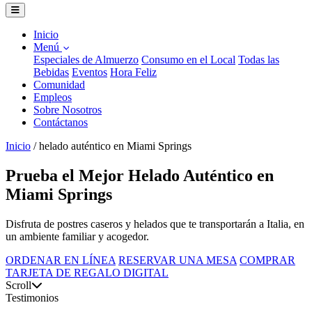
Inicio
Menú
Especiales de Almuerzo
Consumo en el Local
Todas las
Bebidas
Eventos
Hora Feliz
Comunidad
Empleos
Sobre Nosotros
Contáctanos
Inicio
/
helado auténtico en Miami Springs
Prueba el Mejor Helado Auténtico en
Miami Springs
Disfruta de postres caseros y helados que te transportarán a Italia, en
un ambiente familiar y acogedor.
ORDENAR EN LÍNEA
RESERVAR UNA MESA
COMPRAR
TARJETA DE REGALO DIGITAL
Scroll
Testimonios