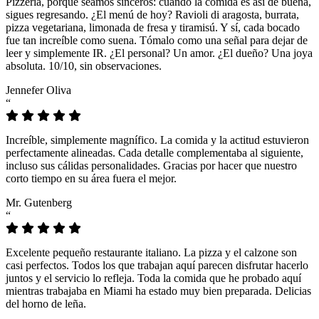
Pizzeria, porque seamos sinceros: cuando la comida es así de buena,
sigues regresando. ¿El menú de hoy? Ravioli di aragosta, burrata,
pizza vegetariana, limonada de fresa y tiramisú. Y sí, cada bocado
fue tan increíble como suena. Tómalo como una señal para dejar de
leer y simplemente IR. ¿El personal? Un amor. ¿El dueño? Una joya
absoluta. 10/10, sin observaciones.
Jennefer Oliva
“
Increíble, simplemente magnífico. La comida y la actitud estuvieron
perfectamente alineadas. Cada detalle complementaba al siguiente,
incluso sus cálidas personalidades. Gracias por hacer que nuestro
corto tiempo en su área fuera el mejor.
Mr. Gutenberg
“
Excelente pequeño restaurante italiano. La pizza y el calzone son
casi perfectos. Todos los que trabajan aquí parecen disfrutar hacerlo
juntos y el servicio lo refleja. Toda la comida que he probado aquí
mientras trabajaba en Miami ha estado muy bien preparada. Delicias
del horno de leña.