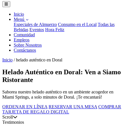
Inicio
Menú
Especiales de Almuerzo
Consumo en el Local
Todas las
Bebidas
Eventos
Hora Feliz
Comunidad
Empleos
Sobre Nosotros
Contáctanos
Inicio
/
helado auténtico en Doral
Helado Auténtico en Doral: Ven a Siamo
Ristorante
Saborea nuestro helado auténtico en un ambiente acogedor en
Miami Springs, a solo minutos de Doral. ¡Te encantará!
ORDENAR EN LÍNEA
RESERVAR UNA MESA
COMPRAR
TARJETA DE REGALO DIGITAL
Scroll
Testimonios