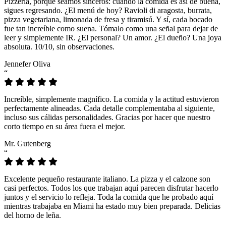
Pizzeria, porque seamos sinceros: cuando la comida es así de buena,
sigues regresando. ¿El menú de hoy? Ravioli di aragosta, burrata,
pizza vegetariana, limonada de fresa y tiramisú. Y sí, cada bocado
fue tan increíble como suena. Tómalo como una señal para dejar de
leer y simplemente IR. ¿El personal? Un amor. ¿El dueño? Una joya
absoluta. 10/10, sin observaciones.
Jennefer Oliva
“
Increíble, simplemente magnífico. La comida y la actitud estuvieron
perfectamente alineadas. Cada detalle complementaba al siguiente,
incluso sus cálidas personalidades. Gracias por hacer que nuestro
corto tiempo en su área fuera el mejor.
Mr. Gutenberg
“
Excelente pequeño restaurante italiano. La pizza y el calzone son
casi perfectos. Todos los que trabajan aquí parecen disfrutar hacerlo
juntos y el servicio lo refleja. Toda la comida que he probado aquí
mientras trabajaba en Miami ha estado muy bien preparada. Delicias
del horno de leña.