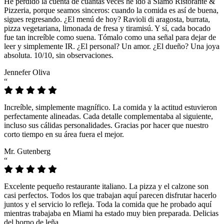
He perdido la cuenta de cuántas veces he ido a Siamo Ristorante &
Pizzeria, porque seamos sinceros: cuando la comida es así de buena,
sigues regresando. ¿El menú de hoy? Ravioli di aragosta, burrata,
pizza vegetariana, limonada de fresa y tiramisú. Y sí, cada bocado
fue tan increíble como suena. Tómalo como una señal para dejar de
leer y simplemente IR. ¿El personal? Un amor. ¿El dueño? Una joya
absoluta. 10/10, sin observaciones.
Jennefer Oliva
“
Increíble, simplemente magnífico. La comida y la actitud estuvieron
perfectamente alineadas. Cada detalle complementaba al siguiente,
incluso sus cálidas personalidades. Gracias por hacer que nuestro
corto tiempo en su área fuera el mejor.
Mr. Gutenberg
“
Excelente pequeño restaurante italiano. La pizza y el calzone son
casi perfectos. Todos los que trabajan aquí parecen disfrutar hacerlo
juntos y el servicio lo refleja. Toda la comida que he probado aquí
mientras trabajaba en Miami ha estado muy bien preparada. Delicias
del horno de leña.