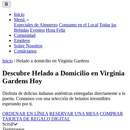
Inicio
Menú
Especiales de Almuerzo
Consumo en el Local
Todas las
Bebidas
Eventos
Hora Feliz
Comunidad
Empleos
Sobre Nosotros
Contáctanos
Inicio
/
Helado a domicilio en Virginia Gardens
Descubre Helado a Domicilio en Virginia
Gardens Hoy
Disfruta de delicias italianas auténticas entregadas directamente a tu
puerta. Contamos con una selección de helados irresistibles
esperando por ti.
ORDENAR EN LÍNEA
RESERVAR UNA MESA
COMPRAR
TARJETA DE REGALO DIGITAL
Scroll
Testimonios